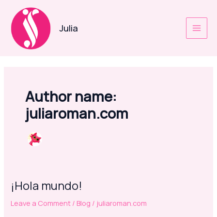
Skip
to
Julia
content
MAI
MEN
Author name:
juliaroman.com
¡Hola mundo!
Leave a Comment
/
Blog
/
juliaroman.com